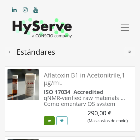
Estándares
Aflatoxin B1 in Acetonitrile,1
µg/mL
ISO 17034 Accredited
qNMR-verified raw materials
Complementary QS system
Simple & Safe Handling
290,00
€
Maximum Product Integrity
Optimized 2.5 ml fill volume
(Mas costos de envío)