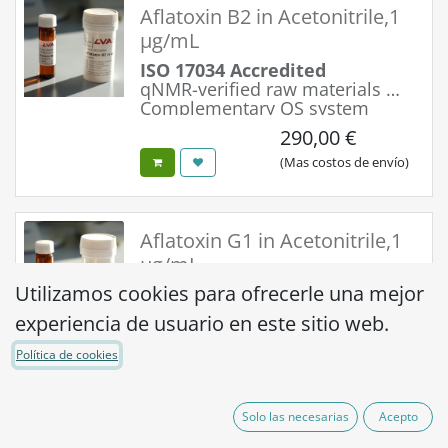
Aflatoxin B2 in Acetonitrile,1
µg/mL
ISO 17034 Accredited
qNMR-verified raw materials
Complementary QS system
Simple & Safe Handling
290,00
€
Maximum Product Integrity
Optimized 2.5 ml fill volume
(Mas costos de envío)
Aflatoxin G1 in Acetonitrile,1
µg/mL
Utilizamos cookies para ofrecerle una mejor
ISO 17034 Accredited
qNMR-verified raw materials
experiencia de usuario en este sitio web.
Complementary QS system
Simple & Safe Handling
Política de cookies
290,00
€
Maximum Product Integrity
Optimized 2.5 ml fill volume
(Mas costos de envío)
Solo las necesarias
Acepto