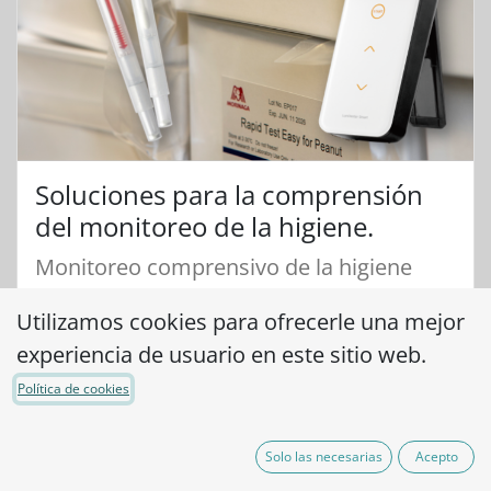
Soluciones para la comprensión
del monitoreo de la higiene.
Monitoreo comprensivo de la higiene
para el sector del cuidado de la salud y
Utilizamos cookies para ofrecerle una mejor
todas aquellas en donde se maneja
experiencia de usuario en este sitio web.
comida.
Política de cookies
Más
A la tienda
Solo las necesarias
Acepto