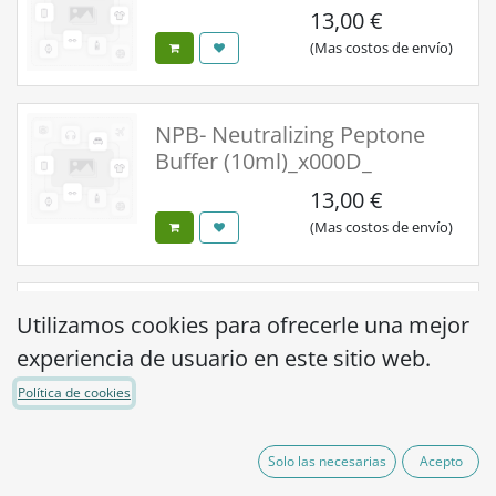
13,00
€
(Mas costos de envío)
NPB- Neutralizing Peptone
Buffer (10ml)_x000D_
13,00
€
(Mas costos de envío)
Hy Con Check SBH/NPB-
Utilizamos cookies para ofrecerle una mejor
sterile pre-moistened
experiencia de usuario en este sitio web.
cellulose sponge with
breakpoint handle in blender
Política de cookies
bag R&D
44,00
€
Solo las necesarias
Acepto
(Mas costos de envío)