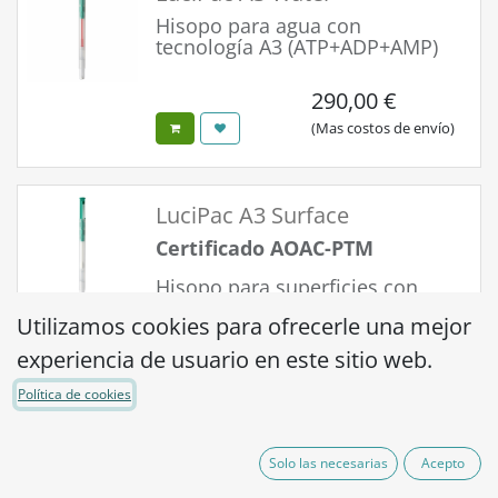
Hisopo para agua con
tecnología A3 (ATP+ADP+AMP)
290,00
€
(Mas costos de envío)
LuciPac A3 Surface
Certificado AOAC-PTM
Hisopo para superficies con
tecnología A3 (ATP+ADP+AMP)
Utilizamos cookies para ofrecerle una mejor
experiencia de usuario en este sitio web.
290,00
€
(Mas costos de envío)
Política de cookies
Solo las necesarias
Acepto
LuciPac A3 Surface (Pre-