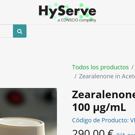
0
ros
Tienda
Eventos
Blog
Contáctenos
Todos los productos
Zearalenone in Acet
Zearalenone
100 µg/mL
Código de Producto:
V
290,00
€