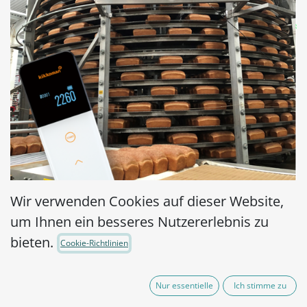
Wir verwenden Cookies auf dieser Website,
um Ihnen ein besseres Nutzererlebnis zu
bieten.
Cookie-Richtlinien
Hygiene in der Lebensmittelindustrie
Geltende Hygienevorschriften basieren auf
Nur essentielle
Ich stimme zu
europäischem und deutschem Recht, deren