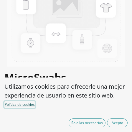
MicroSwabs
Utilizamos cookies para ofrecerle una mejor
Providencia stuartii
experiencia de usuario en este sitio web.
ATCC® 49809™
Política de cookies
Código de Producto:
MSP0240010
Solo las necesarias
Acepto
290,00
€
IVA excluido