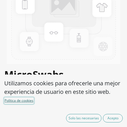
MicroSwabs
Utilizamos cookies para ofrecerle una mejor
Enterococcus faecium
experiencia de usuario en este sitio web.
WDCM 00177-ATCC®
Política de cookies
6057™
Solo las necesarias
Acepto
Código de Producto:
MSE0400002