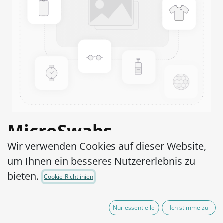
MicroSwabs
Wir verwenden Cookies auf dieser Website,
Enterococcus faecium
um Ihnen ein besseres Nutzererlebnis zu
WDCM 00177-ATCC®
bieten.
Cookie-Richtlinien
6057™
Nur essentielle
Ich stimme zu
Artikel-Nr.:
MSE0400002