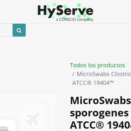
0
ros
Tienda
Eventos
Blog
Contáctenos
Todos los productos
MicroSwabs Clostr
ATCC® 19404™
MicroSwabs
sporogenes
ATCC® 194