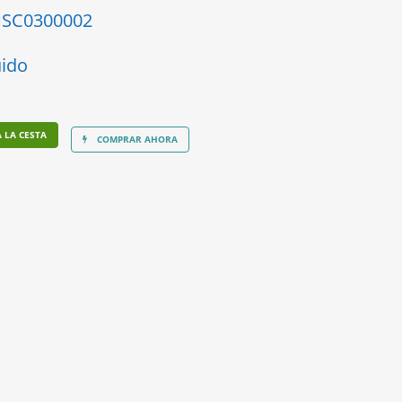
SC0300002
uido
 LA CESTA
COMPRAR AHORA