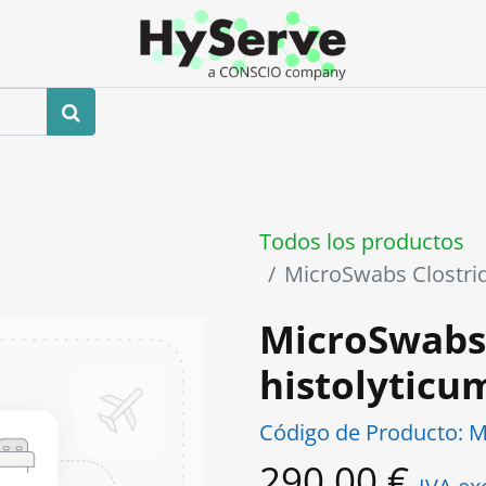
0
ros
Tienda
Eventos
Blog
Contáctenos
Todos los productos
MicroSwabs Clostri
MicroSwabs
histolytic
Código de Producto:
M
290,00
€