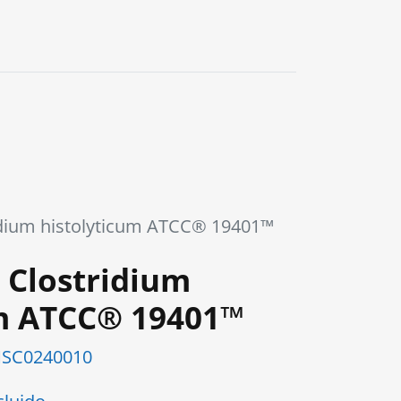
dium histolyticum ATCC® 19401™
 Clostridium
um ATCC® 19401™
SC0240010