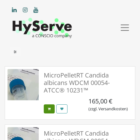
MicroPelletRT Candida
albicans WDCM 00054-
ATCC® 10231™
165,00
€
(zzgl. Versandkosten)
MicroPelletRT Candida