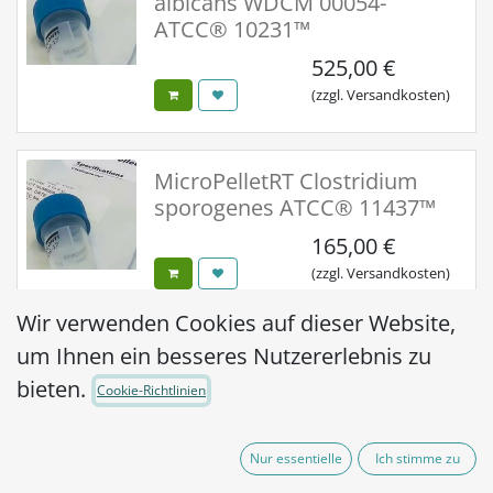
albicans WDCM 00054-
ATCC® 10231™
525,00
€
(zzgl. Versandkosten)
MicroPelletRT Clostridium
sporogenes ATCC® 11437™
165,00
€
(zzgl. Versandkosten)
Wir verwenden Cookies auf dieser Website,
um Ihnen ein besseres Nutzererlebnis zu
MicroPelletRT Clostridium
sporogenes ATCC® 11437™
bieten.
Cookie-Richtlinien
525,00
€
(zzgl. Versandkosten)
Nur essentielle
Ich stimme zu