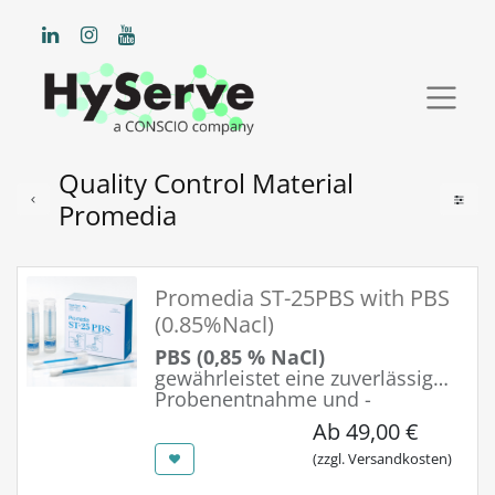
Quality Control Material
Promedia
Promedia ST-25PBS with PBS
(0.85%Nacl)
PBS (0,85 % NaCl)
gewährleistet eine zuverlässige
Probenentnahme und -
konservierung für genaue
Ab
49,00
€
mikrobiologische Tests.
(zzgl. Versandkosten)