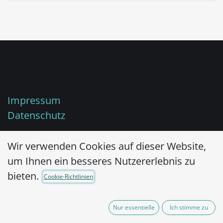
Rechtliche Links
Impressum
Datenschutz
Wir verwenden Cookies auf dieser Website,
Über uns
um Ihnen ein besseres Nutzererlebnis zu
bieten.
Cookie-Richtlinien
Hygienemonitoring, mikrobiologische
Testverfahren und Prüftextilien aus einer
Nur essentielle
Ich stimme zu
Hand.