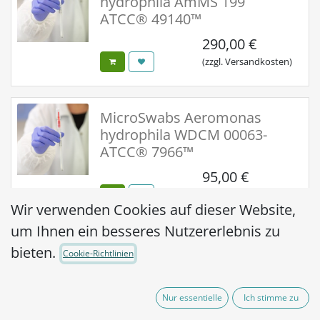
hydrophila AmMS 199
ATCC® 49140™
290,00
€
(zzgl. Versandkosten)
MicroSwabs Aeromonas
hydrophila WDCM 00063-
ATCC® 7966™
95,00
€
(zzgl. Versandkosten)
Wir verwenden Cookies auf dieser Website,
um Ihnen ein besseres Nutzererlebnis zu
MicroSwabs Aeromonas
bieten.
Cookie-Richtlinien
hydrophila WDCM 00063-
ATCC® 7966™
Nur essentielle
Ich stimme zu
290,00
€