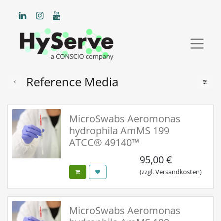
Reference Media
MicroSwabs Aeromonas
hydrophila AmMS 199
ATCC® 49140™
95,00
€
(zzgl. Versandkosten)
MicroSwabs Aeromonas