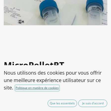
MicroPelletRT
Nous utilisons des cookies pour vous offrir
Streptococcus
une meilleure expérience utilisateur sur ce
pyogenes ATCC®
site.
Politique en matière de cookies
19615™
Que les essentiels
Je suis d'accord
Product Code:
MPRTS0900010