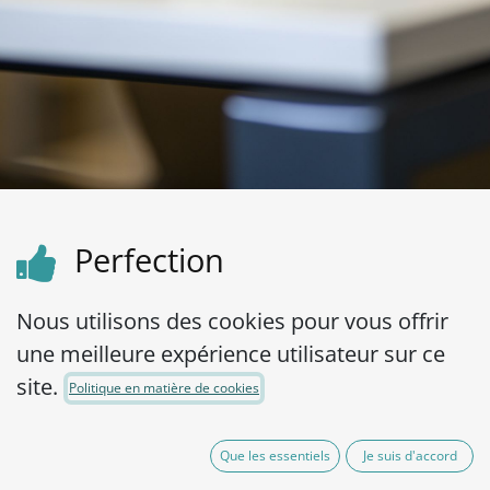
Perfection
High standards and striving for perfection in
Nous utilisons des cookies pour vous offrir
our products, in our team, in our processes,
une meilleure expérience utilisateur sur ce
in everything we do.
site.
Politique en matière de cookies
Que les essentiels
Je suis d'accord
Sustainability