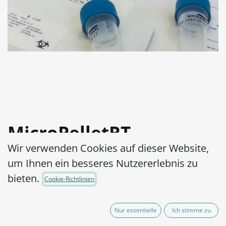
MicroPelletRT
Wir verwenden Cookies auf dieser Website,
Streptococcus
um Ihnen ein besseres Nutzererlebnis zu
pyogenes ATCC®
bieten.
Cookie-Richtlinien
19615™
Nur essentielle
Ich stimme zu
Artikel-Nr.:
MPRTS0900010