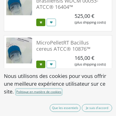
brasiliensis WDCM 00053-
ATCC® 16404™
525,00
€
(plus shipping costs)
MicroPelletRT Bacillus
cereus ATCC® 10876™
165,00
€
(plus shipping costs)
Nous utilisons des cookies pour vous offrir
une meilleure expérience utilisateur sur ce
MicroPelletRT Bacillus
cereus ATCC® 10876™
site.
Politique en matière de cookies
525,00
€
(plus shipping costs)
Que les essentiels
Je suis d'accord