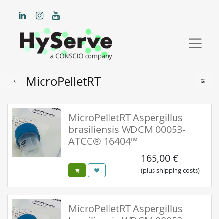
MicroPelletRT
MicroPelletRT Aspergillus
brasiliensis WDCM 00053-
ATCC® 16404™
165,00
€
(plus shipping costs)
MicroPelletRT Aspergillus