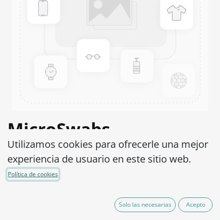
MicroSwabs
Utilizamos cookies para ofrecerle una mejor
Streptococcus
experiencia de usuario en este sitio web.
pneumoniae ATCC®
Política de cookies
49619™
Solo las necesarias
Acepto
Código de Producto:
MSS0860002