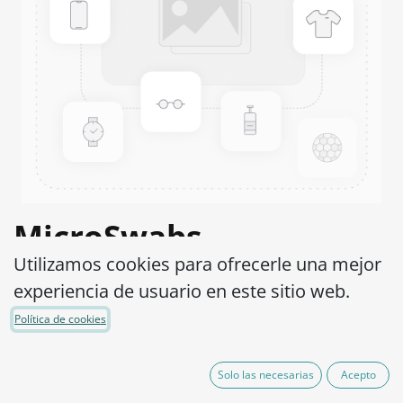
MicroSwabs
Utilizamos cookies para ofrecerle una mejor
Sphingomonas trueperi
experiencia de usuario en este sitio web.
ATCC® 12417™
Política de cookies
Código de Producto:
MSS0350002
Solo las necesarias
Acepto
95,00
€
IVA excluido