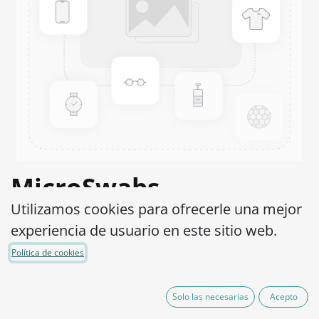
MicroSwabs
Utilizamos cookies para ofrecerle una mejor
Pseudomonas sp.
experiencia de usuario en este sitio web.
ATCC® 19144™
Política de cookies
Código de Producto:
MSP0450002
Solo las necesarias
Acepto
95,00
€
IVA excluido