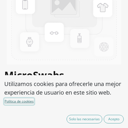
MicroSwabs
Utilizamos cookies para ofrecerle una mejor
Microsporum canis
experiencia de usuario en este sitio web.
ATCC® 11621™
Política de cookies
Código de Producto:
MSM0060010
Solo las necesarias
Acepto
290,00
€
IVA excluido