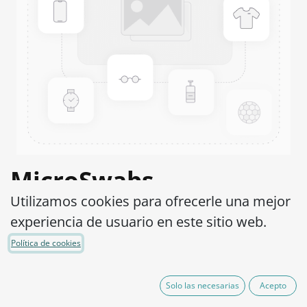
MicroSwabs
Utilizamos cookies para ofrecerle una mejor
Cronobacter muytjensii
experiencia de usuario en este sitio web.
WDCM -00213 ATCC®
Política de cookies
51329™
Solo las necesarias
Acepto
Código de Producto:
MSE0340010