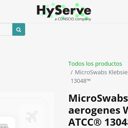
0
ros
Tienda
Eventos
Blog
Contáctenos
Todos los productos
MicroSwabs Klebsi
13048™
MicroSwabs 
aerogenes 
ATCC® 130