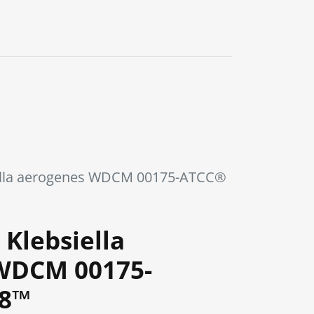
ella aerogenes WDCM 00175-ATCC®
Klebsiella
WDCM 00175-
48™