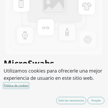
MicroSwabs
Utilizamos cookies para ofrecerle una mejor
Cardiobacterium
experiencia de usuario en este sitio web.
hominis ATCC® 14900™
Política de cookies
Código de Producto:
MSC0610010
Solo las necesarias
Acepto
290,00
€
IVA excluido