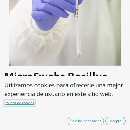
MicroSwabs Bacillus
Utilizamos cookies para ofrecerle una mejor
cereus ATCC® 14579™
experiencia de usuario en este sitio web.
Código de Producto:
MSB0030002
Política de cookies
95,00
€
IVA excluido
Solo las necesarias
Acepto
(Mas costos de envío)