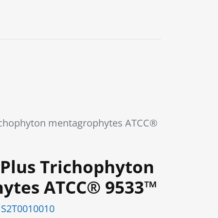
ichophyton mentagrophytes ATCC®
Plus Trichophyton
ytes ATCC® 9533™
S2T0010010