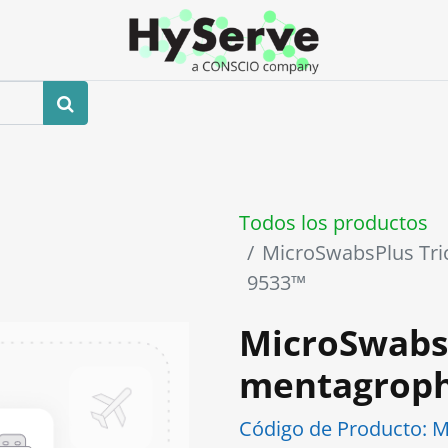
0
ros
Tienda
Eventos
Blog
Contáctenos
Todos los productos
MicroSwabsPlus Tr
9533™
MicroSwabs
mentagroph
Código de Producto:
M