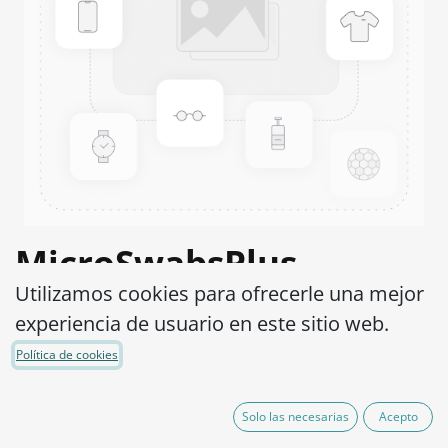
MicroSwabsPlus
Utilizamos cookies para ofrecerle una mejor
Streptococcus
experiencia de usuario en este sitio web.
dysgalactiae ATCC®
Política de cookies
35666™
Solo las necesarias
Acepto
Código de Producto:
MS2S0730002