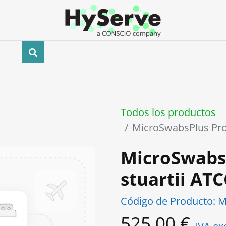
0
ros
Tienda
Eventos
Blog
Contáctenos
Todos los productos
MicroSwabsPlus Pro
MicroSwabs
stuartii AT
Código de Producto:
M
525,00
€