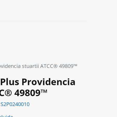
videncia stuartii ATCC® 49809™
Plus Providencia
CC® 49809™
S2P0240010