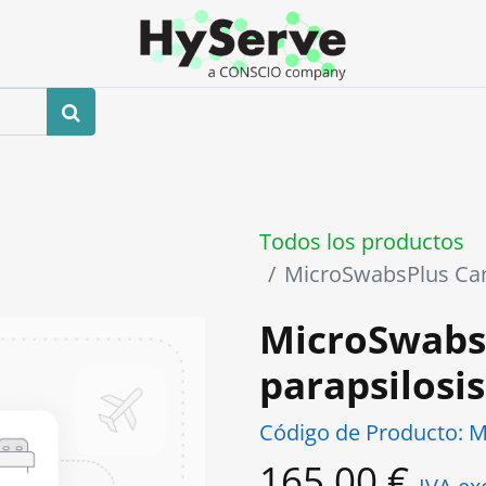
0
ros
Tienda
Eventos
Blog
Contáctenos
Todos los productos
MicroSwabsPlus Can
MicroSwabs
parapsilosi
Código de Producto:
M
165,00
€