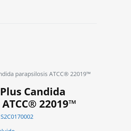
dida parapsilosis ATCC® 22019™
Plus Candida
s ATCC® 22019™
S2C0170002