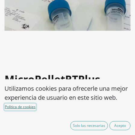
MicroPelletRTPlus
Utilizamos cookies para ofrecerle una mejor
Pseudomonas
experiencia de usuario en este sitio web.
aeruginosa ATCC®
Política de cookies
15442™ log3
Solo las necesarias
Acepto
Código de Producto:
MPRTP3P0380002