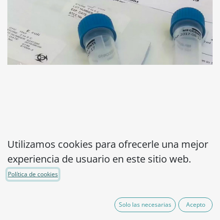
MicroPelletRTPlus
Utilizamos cookies para ofrecerle una mejor
experiencia de usuario en este sitio web.
Pseudomonas
Política de cookies
aeruginosa WDCM
00025-ATCC® 27853™
Solo las necesarias
Acepto