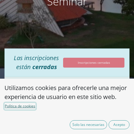
Seminar
Las inscripciones
Inscripciones cerradas
están
cerradas
Utilizamos cookies para ofrecerle una mejor
Gemini hat gesagt The future of food
experiencia de usuario en este sitio web.
safety is built on the pillars of technology
and collaboration. It is with great
Política de cookies
pleasure that I announce our
participation in the
International Food
Solo las necesarias
Acepto
Safety Seminar
, where I will be