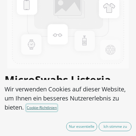
MicroSwabs Listeria
Wir verwenden Cookies auf dieser Website,
monocytogenes ATCC®
um Ihnen ein besseres Nutzererlebnis zu
15313™
bieten.
Cookie-Richtlinien
Artikel-Nr.:
MSL0150002
Nur essentielle
Ich stimme zu
95,00
€
exkl. MwSt.