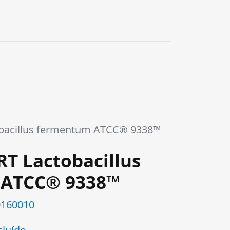
obacillus fermentum ATCC® 9338™
RT Lactobacillus
 ATCC® 9338™
160010