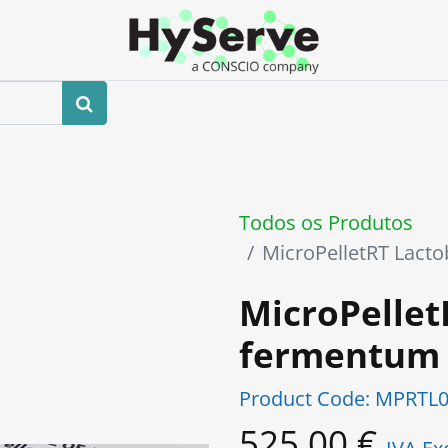
0
 us
Loja
Eventos
Blog
Contacte-nos
Todos os Produtos
MicroPelletRT Lact
MicroPellet
fermentum
Product Code:
MPRTL0
525,00
€