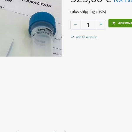
IVA Ex
(plus shipping costs)
ADICION
Add to wishlist