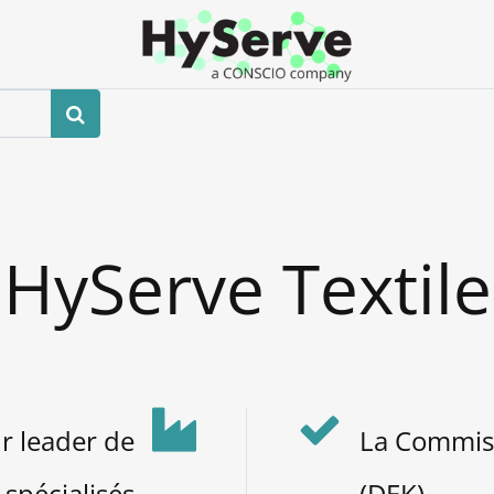
Boutique
Événements
Blog
Contactez-nous
HyServe Textile
ur leader de
La Commiss
 spécialisés
(DEK)