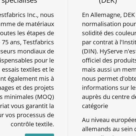
estfabrics Inc., nous
En Allemagne, DEK 
 gamme de matériaux
normalisation pour 
toutes les étapes de
solidité des couleur
e 75 ans, Testfabrics
par contrat à l'Ins
nisseurs mondiaux de
(DIN). HyServe n'es
ndispensables pour le
officiel des produi
ssais textiles et le
mais aussi un membr
ont également mis à
nous permet d'obt
nages et des projets
informations sur le
és minimales (MOQ)
auprès du centre 
iat vous garantit la
catégorie
our vos processus de
Au niveau européen,
contrôle textile.
allemands au sein