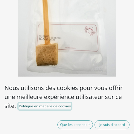
Hy Con Check SBH/NPB-
Nous utilisons des cookies pour vous offrir
une meilleure expérience utilisateur sur ce
sterile pre-moistened
site.
Politique en matière de cookies
cellulose sponge with
breakpoint handle in
Que les essentiels
Je suis d'accord