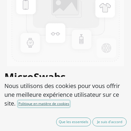
MicroSwabs
Nous utilisons des cookies pour vous offrir
Streptococcus mutans
une meilleure expérience utilisateur sur ce
ATCC® 35668™
site.
Politique en matière de cookies
Product Code:
MSS0810010
Que les essentiels
Je suis d'accord
290,00
€
hors TVA