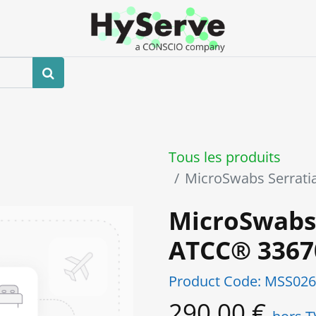
Boutique
Événements
Blog
Contactez-nous
Tous les produits
MicroSwabs Serrat
MicroSwabs 
ATCC® 336
Product Code:
MSS026
290,00
€