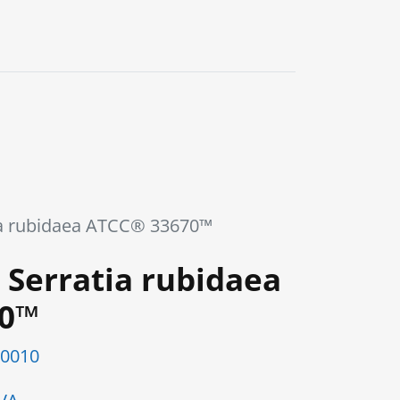
0
ia rubidaea ATCC® 33670™
Serratia rubidaea
70™
0010