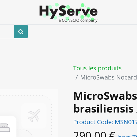
Boutique
Événements
Blog
Contactez-nous
Tous les produits
MicroSwabs Nocardi
MicroSwabs
brasiliensi
Product Code:
MSN017
290,00
€