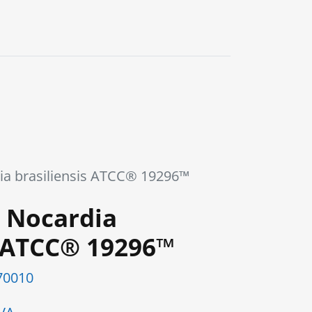
0
a brasiliensis ATCC® 19296™
 Nocardia
s ATCC® 19296™
0010