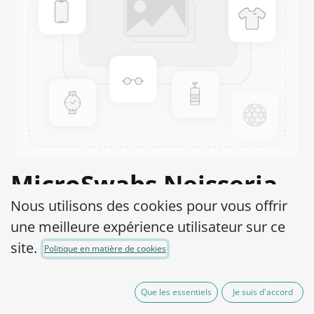
MicroSwabs Neisseria
Nous utilisons des cookies pour vous offrir
meningitidis Group A
une meilleure expérience utilisateur sur ce
ATCC® 13077™
site.
Politique en matière de cookies
Product Code:
MSN0100002
Que les essentiels
Je suis d'accord
95,00
€
hors TVA