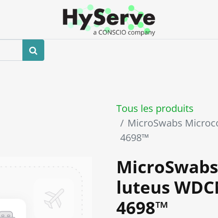
Boutique
Événements
Blog
Contactez-nous
Tous les produits
MicroSwabs Microc
4698™
MicroSwabs
luteus WDC
4698™