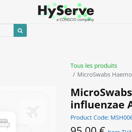
Boutique
Événements
Blog
Contactez-nous
Tous les produits
MicroSwabs Haemop
MicroSwabs
influenzae
Product Code:
MSH006
95,00
€