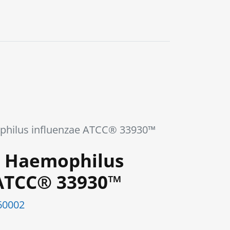
0
hilus influenzae ATCC® 33930™
 Haemophilus
 ATCC® 33930™
0002