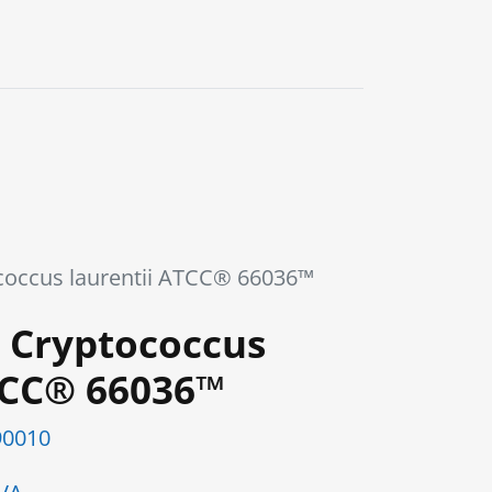
0
occus laurentii ATCC® 66036™
 Cryptococcus
TCC® 66036™
0010