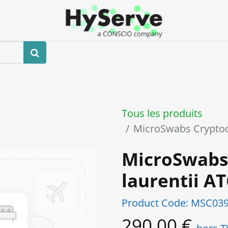
Boutique
Événements
Blog
Contactez-nous
Tous les produits
MicroSwabs Cryptoc
MicroSwabs
laurentii A
Product Code:
MSC039
290,00
€