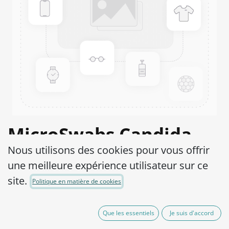
MicroSwabs Candida
Nous utilisons des cookies pour vous offrir
albicans ATCC® 60193™
une meilleure expérience utilisateur sur ce
Product Code:
MSC0070002
site.
Politique en matière de cookies
95,00
€
hors TVA
Que les essentiels
Je suis d'accord
(plus shipping costs)