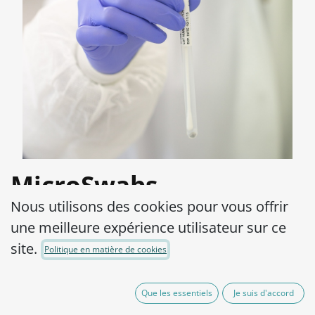
MicroSwabs
Nous utilisons des cookies pour vous offrir
Bacteroides fragilis
une meilleure expérience utilisateur sur ce
ATCC® 23745™
site.
Politique en matière de cookies
Product Code:
MSB0090010
Que les essentiels
Je suis d'accord
290,00
€
hors TVA