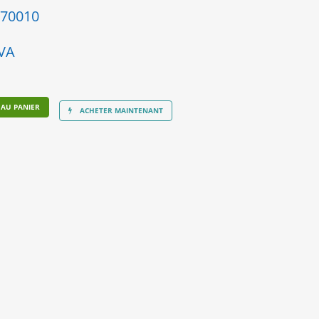
70010
TVA
 AU PANIER
ACHETER MAINTENANT