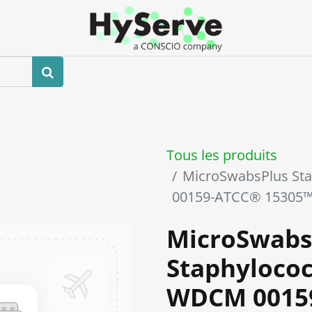
Boutique
Événements
Blog
Contactez-nous
Tous les produits
MicroSwabsPlus St
00159-ATCC® 15305
MicroSwabs
Staphylococ
WDCM 0015