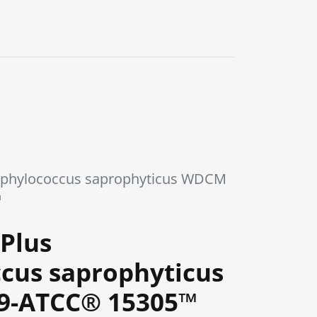
0
aphylococcus saprophyticus WDCM
™
Plus
cus saprophyticus
9-ATCC® 15305™