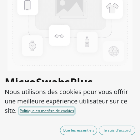
MicroSwabsPlus
Nous utilisons des cookies pour vous offrir
Shigella sonnei ATCC®
une meilleure expérience utilisateur sur ce
25931™
site.
Politique en matière de cookies
Product Code:
MS2S0320002
Que les essentiels
Je suis d'accord
165,00
€
hors TVA