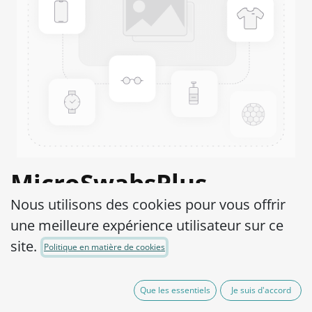
MicroSwabsPlus
Nous utilisons des cookies pour vous offrir
Kingella kingae ATCC®
une meilleure expérience utilisateur sur ce
23330™
site.
Politique en matière de cookies
Product Code:
MS2K0150002
Que les essentiels
Je suis d'accord
165,00
€
hors TVA