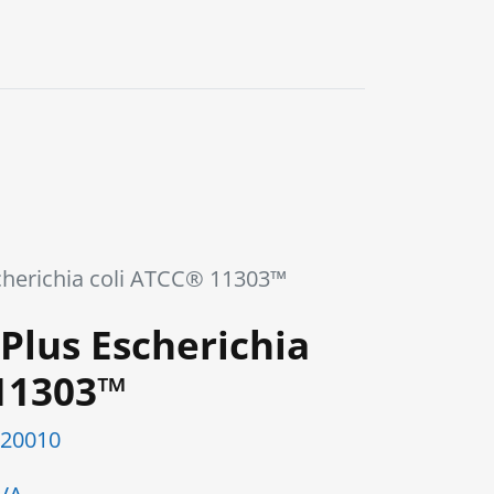
0
herichia coli ATCC® 11303™
lus Escherichia
 11303™
20010