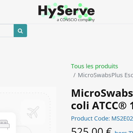
Boutique
Événements
Blog
Contactez-nous
Tous les produits
MicroSwabsPlus Esc
MicroSwabsP
coli ATCC®
Product Code:
MS2E02
525,00
€